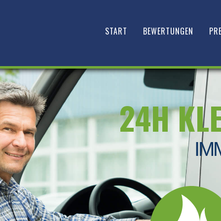
START
BEWERTUNGEN
PRE
24H KL
IM