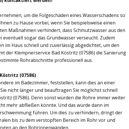
86) kontaktiert werden?
übernehmen, um die Folgeschäden eines Wasserschadens so
 Ihnen zu Hause vorbei, wenn Sie beispielsweise einen
elten Maßnahmen verhindert, dass Schmutzwasser aus den
ei eventuell sogar das Grundwasser verseucht. Zudem
en im Haus schnell und zuverlässig abgedichtet, um den
t der Klempnerservice Bad Köstritz (07586) die Sanierung
estimmte Rohrabschnitte professionell aus.
Köstritz (07586)
ere im Badezimmer, feststellen, kann dies an einer
ie nicht länger und beauftragen Sie möglichst schnell
stritz (07586). Denn sonst würden die Rohre immer weiter
cht mehr abfließen könnte. Und das würde dann im
erschwemmung führen. Um dies zu verhindern, dringt der
ralen bis zu dem verstopften Bereich im Rohr vor und
ungen an den Rohrinnenwänden.