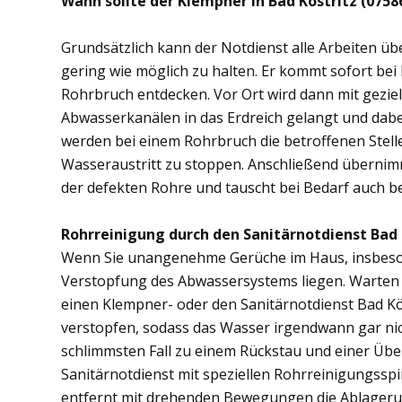
Wann sollte der Klempner in Bad Köstritz (075
Grundsätzlich kann der Notdienst alle Arbeiten 
gering wie möglich zu halten. Er kommt sofort bei
Rohrbruch entdecken. Vor Ort wird dann mit gezi
Abwasserkanälen in das Erdreich gelangt und dab
werden bei einem Rohrbruch die betroffenen Stell
Wasseraustritt zu stoppen. Anschließend übernimm
der defekten Rohre und tauscht bei Bedarf auch b
Rohrreinigung durch den Sanitärnotdienst Bad 
Wenn Sie unangenehme Gerüche im Haus, insbesond
Verstopfung des Abwassersystems liegen. Warten S
einen Klempner- oder den Sanitärnotdienst Bad Kö
verstopfen, sodass das Wasser irgendwann gar ni
schlimmsten Fall zu einem Rückstau und einer Üb
Sanitärnotdienst mit speziellen Rohrreinigungsspi
entfernt mit drehenden Bewegungen die Ablager