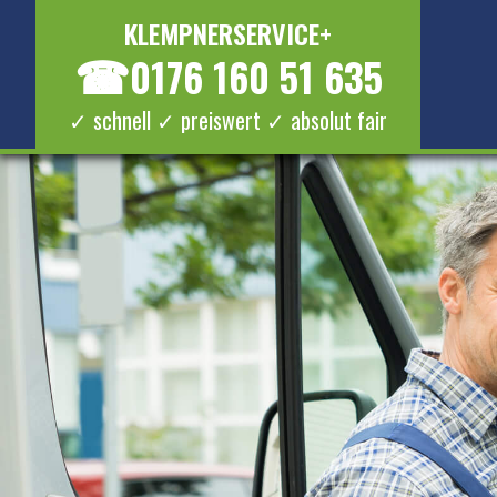
KLEMPNERSERVICE+
☎
0176 160 51 635
✓ schnell ✓ preiswert ✓ absolut fair