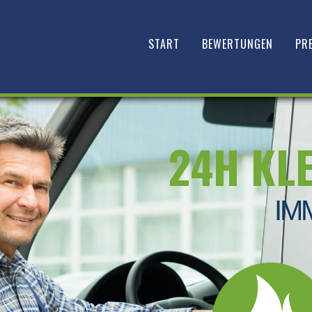
START
BEWERTUNGEN
PRE
24H KL
IM