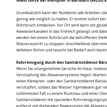
Wann sollte der Klempner in Bärsbach (69253) 
Grundsätzlich kann der Notdienst alle Arbeiten 
gering wie möglich zu halten. Er kommt sofort bei
Rohrbruch entdecken. Vor Ort wird dann mit gezi
Abwasserkanälen in das Erdreich gelangt und dab
werden bei einem Rohrbruch die betroffenen Stell
Wasseraustritt zu stoppen. Anschließend übernim
defekten Rohre und tauscht bei Bedarf auch besti
Rohrreinigung durch den Sanitärnotdienst Bärs
Wenn Sie unangenehme Gerüche im Haus, insbesond
Verstopfung des Abwassersystems liegen. Warten S
einen Klempner- oder den Sanitärnotdienst Bärsb
verstopfen, sodass das Wasser irgendwann gar ni
schlimmsten Fall zu einem Rückstau und einer Üb
Sanitärnotdienst mit speziellen Rohrreinigungsspi
entfernt mit drehenden Bewegungen die Ablager