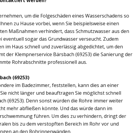
kontaktiert werden?
übernehmen, um die Folgeschäden eines Wasserschadens so
 Ihnen zu Hause vorbei, wenn Sie beispielsweise einen
elten Maßnahmen verhindert, dass Schmutzwasser aus den
ei eventuell sogar das Grundwasser verseucht. Zudem
en im Haus schnell und zuverlässig abgedichtet, um den
mt der Klempnerservice Bärsbach (69253) die Sanierung der
mmte Rohrabschnitte professionell aus.
bach (69253)
ere im Badezimmer, feststellen, kann dies an einer
ie nicht länger und beauftragen Sie möglichst schnell
ach (69253). Denn sonst würden die Rohre immer weiter
cht mehr abfließen könnte. Und das würde dann im
erschwemmung führen. Um dies zu verhindern, dringt der
ralen bis zu dem verstopften Bereich im Rohr vor und
ungen an den Rohrinnenwänden.