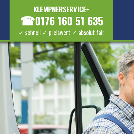
KLEMPNERSERVICE+
☎
0176 160 51 635
✓ schnell ✓ preiswert ✓ absolut fair