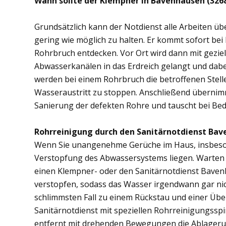
Wann sollte der Klempner in Bavenhausen (326
Grundsätzlich kann der Notdienst alle Arbeiten 
gering wie möglich zu halten. Er kommt sofort bei
Rohrbruch entdecken. Vor Ort wird dann mit gezi
Abwasserkanälen in das Erdreich gelangt und dab
werden bei einem Rohrbruch die betroffenen Stell
Wasseraustritt zu stoppen. Anschließend übernim
Sanierung der defekten Rohre und tauscht bei Bed
Rohrreinigung durch den Sanitärnotdienst Bav
Wenn Sie unangenehme Gerüche im Haus, insbesond
Verstopfung des Abwassersystems liegen. Warten S
einen Klempner- oder den Sanitärnotdienst Baven
verstopfen, sodass das Wasser irgendwann gar ni
schlimmsten Fall zu einem Rückstau und einer Üb
Sanitärnotdienst mit speziellen Rohrreinigungsspi
entfernt mit drehenden Bewegungen die Ablager