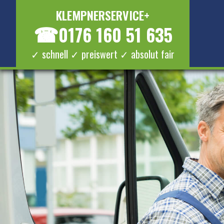
KLEMPNERSERVICE+
☎
0176 160 51 635
✓ schnell ✓ preiswert ✓ absolut fair