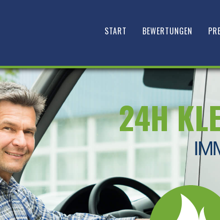
START
BEWERTUNGEN
PRE
24H KL
IM