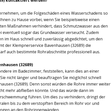
89) kontaktiert werden?
übernehmen, um die Folgeschäden eines Wasserschadens so
 Ihnen zu Hause vorbei, wenn Sie beispielsweise einen
elten Maßnahmen verhindert, dass Schmutzwasser aus den
ei eventuell sogar das Grundwasser verseucht. Zudem
en im Haus schnell und zuverlässig abgedichtet, um den
mt der Klempnerservice Bavenhausen (32689) die
arf auch bestimmte Rohrabschnitte professionell aus.
enhausen (32689)
ere im Badezimmer, feststellen, kann dies an einer
ie nicht länger und beauftragen Sie möglichst schnell
hausen (32689). Denn sonst würden die Rohre immer weiter
cht mehr abfließen könnte. Und das würde dann im
erschwemmung führen. Um dies zu verhindern, dringt der
ralen bis zu dem verstopften Bereich im Rohr vor und
ungen an den Rohrinnenwänden.