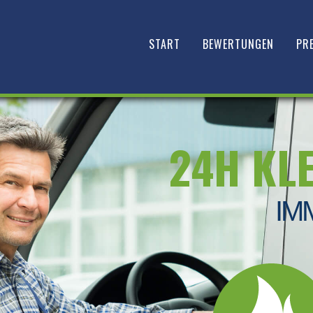
START
BEWERTUNGEN
PRE
24H KL
IM