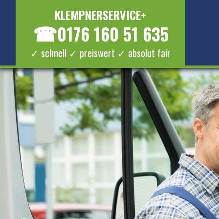
KLEMPNERSERVICE+
☎
0176 160 51 635
✓ schnell ✓ preiswert ✓ absolut fair