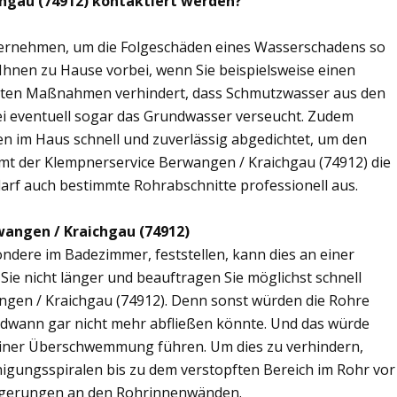
chgau (74912) kontaktiert werden?
übernehmen, um die Folgeschäden eines Wasserschadens so
 Ihnen zu Hause vorbei, wenn Sie beispielsweise einen
elten Maßnahmen verhindert, dass Schmutzwasser aus den
ei eventuell sogar das Grundwasser verseucht. Zudem
en im Haus schnell und zuverlässig abgedichtet, um den
mt der Klempnerservice Berwangen / Kraichgau (74912) die
arf auch bestimmte Rohrabschnitte professionell aus.
wangen / Kraichgau (74912)
ere im Badezimmer, feststellen, kann dies an einer
ie nicht länger und beauftragen Sie möglichst schnell
ngen / Kraichgau (74912). Denn sonst würden die Rohre
ndwann gar nicht mehr abfließen könnte. Und das würde
einer Überschwemmung führen. Um dies zu verhindern,
inigungsspiralen bis zu dem verstopften Bereich im Rohr vor
agerungen an den Rohrinnenwänden.