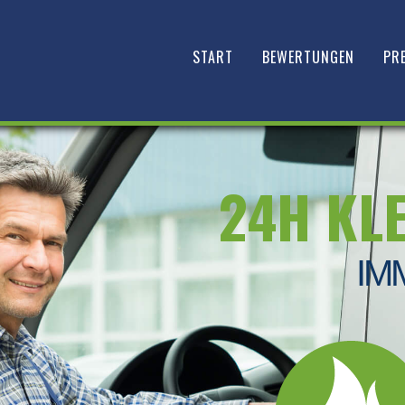
START
BEWERTUNGEN
PRE
24H KL
IM