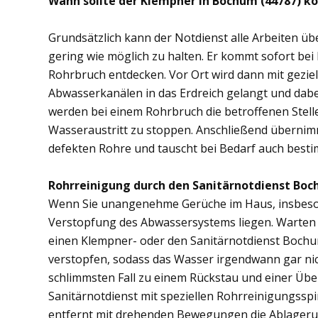
Wann sollte der Klempner in Bochum (44787) k
Grundsätzlich kann der Notdienst alle Arbeiten 
gering wie möglich zu halten. Er kommt sofort bei
Rohrbruch entdecken. Vor Ort wird dann mit gezi
Abwasserkanälen in das Erdreich gelangt und dab
werden bei einem Rohrbruch die betroffenen Stell
Wasseraustritt zu stoppen. Anschließend übernim
defekten Rohre und tauscht bei Bedarf auch besti
Rohrreinigung durch den Sanitärnotdienst Boc
Wenn Sie unangenehme Gerüche im Haus, insbesond
Verstopfung des Abwassersystems liegen. Warten S
einen Klempner- oder den Sanitärnotdienst Bochu
verstopfen, sodass das Wasser irgendwann gar ni
schlimmsten Fall zu einem Rückstau und einer Üb
Sanitärnotdienst mit speziellen Rohrreinigungsspi
entfernt mit drehenden Bewegungen die Ablager