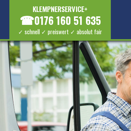
KLEMPNERSERVICE+
☎
0176 160 51 635
✓ schnell ✓ preiswert ✓ absolut fair