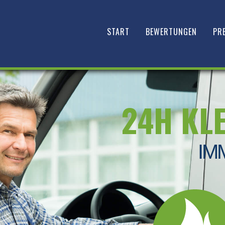
START
BEWERTUNGEN
PRE
24H KL
IM