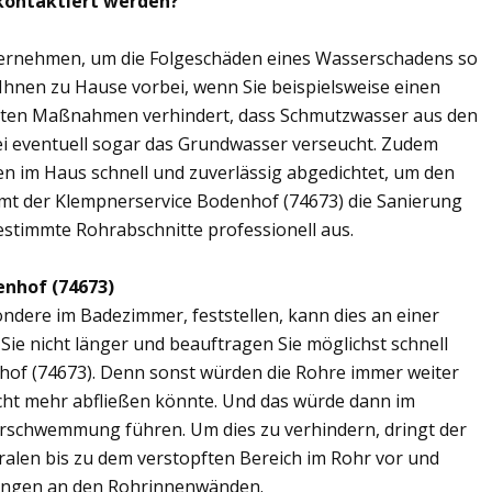
 kontaktiert werden?
übernehmen, um die Folgeschäden eines Wasserschadens so
 Ihnen zu Hause vorbei, wenn Sie beispielsweise einen
elten Maßnahmen verhindert, dass Schmutzwasser aus den
ei eventuell sogar das Grundwasser verseucht. Zudem
en im Haus schnell und zuverlässig abgedichtet, um den
mt der Klempnerservice Bodenhof (74673) die Sanierung
estimmte Rohrabschnitte professionell aus.
enhof (74673)
ere im Badezimmer, feststellen, kann dies an einer
ie nicht länger und beauftragen Sie möglichst schnell
hof (74673). Denn sonst würden die Rohre immer weiter
cht mehr abfließen könnte. Und das würde dann im
erschwemmung führen. Um dies zu verhindern, dringt der
ralen bis zu dem verstopften Bereich im Rohr vor und
ungen an den Rohrinnenwänden.