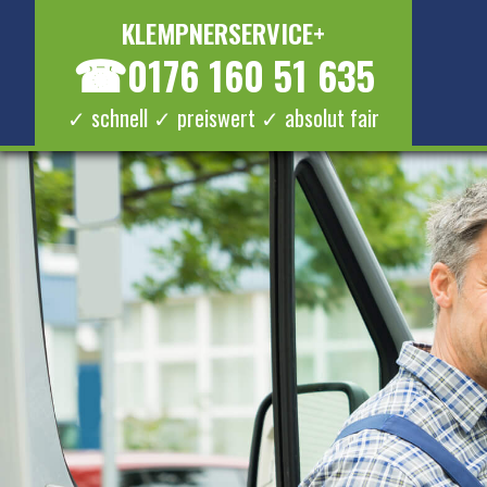
KLEMPNERSERVICE+
☎
0176 160 51 635
✓ schnell ✓ preiswert ✓ absolut fair