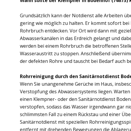
Wann sollte der Klempner in Bodenhof (74673)
Grundsätzlich kann der Notdienst alle Arbeiten 
gering wie möglich zu halten. Er kommt sofort bei
Rohrbruch entdecken. Vor Ort wird dann mit gezi
Abwasserkanälen in das Erdreich gelangt und dab
werden bei einem Rohrbruch die betroffenen Stell
Wasseraustritt zu stoppen. Anschließend übernim
der defekten Rohre und tauscht bei Bedarf auch b
Rohrreinigung durch den Sanitärnotdienst Bod
Wenn Sie unangenehme Gerüche im Haus, insbesond
Verstopfung des Abwassersystems liegen. Warten S
einen Klempner- oder den Sanitärnotdienst Boden
verstopfen, sodass das Wasser irgendwann gar ni
schlimmsten Fall zu einem Rückstau und einer Üb
Sanitärnotdienst mit speziellen Rohrreinigungsspi
entfernt mit drehenden Bewegungen die Ablager