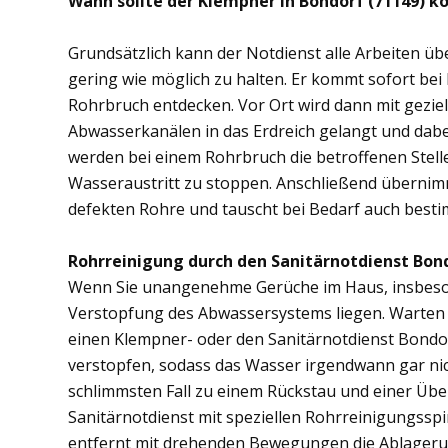
Wann sollte der Klempner in Bondorf (71149) k
Grundsätzlich kann der Notdienst alle Arbeiten 
gering wie möglich zu halten. Er kommt sofort bei
Rohrbruch entdecken. Vor Ort wird dann mit gezi
Abwasserkanälen in das Erdreich gelangt und dab
werden bei einem Rohrbruch die betroffenen Stell
Wasseraustritt zu stoppen. Anschließend übernim
defekten Rohre und tauscht bei Bedarf auch besti
Rohrreinigung durch den Sanitärnotdienst Bond
Wenn Sie unangenehme Gerüche im Haus, insbesond
Verstopfung des Abwassersystems liegen. Warten S
einen Klempner- oder den Sanitärnotdienst Bondo
verstopfen, sodass das Wasser irgendwann gar ni
schlimmsten Fall zu einem Rückstau und einer Üb
Sanitärnotdienst mit speziellen Rohrreinigungsspi
entfernt mit drehenden Bewegungen die Ablager