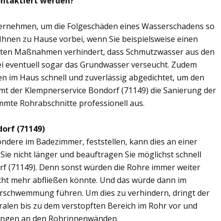
ontaktiert werden?
übernehmen, um die Folgeschäden eines Wasserschadens so
 Ihnen zu Hause vorbei, wenn Sie beispielsweise einen
elten Maßnahmen verhindert, dass Schmutzwasser aus den
ei eventuell sogar das Grundwasser verseucht. Zudem
en im Haus schnell und zuverlässig abgedichtet, um den
mt der Klempnerservice Bondorf (71149) die Sanierung der
mmte Rohrabschnitte professionell aus.
orf (71149)
ere im Badezimmer, feststellen, kann dies an einer
ie nicht länger und beauftragen Sie möglichst schnell
rf (71149). Denn sonst würden die Rohre immer weiter
cht mehr abfließen könnte. Und das würde dann im
erschwemmung führen. Um dies zu verhindern, dringt der
ralen bis zu dem verstopften Bereich im Rohr vor und
ungen an den Rohrinnenwänden.