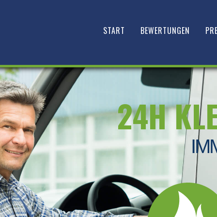
START
BEWERTUNGEN
PRE
24H KL
IM