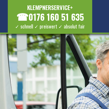
KLEMPNERSERVICE+
☎
0176 160 51 635
✓ schnell ✓ preiswert ✓ absolut fair