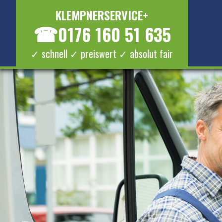
KLEMPNERSERVICE+
☎
0176 160 51 635
✓ schnell ✓ preiswert ✓ absolut fair