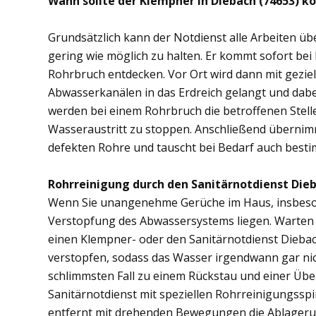
Wann sollte der Klempner in Diebach (74653) k
Grundsätzlich kann der Notdienst alle Arbeiten 
gering wie möglich zu halten. Er kommt sofort bei
Rohrbruch entdecken. Vor Ort wird dann mit gezi
Abwasserkanälen in das Erdreich gelangt und dab
werden bei einem Rohrbruch die betroffenen Stell
Wasseraustritt zu stoppen. Anschließend übernim
defekten Rohre und tauscht bei Bedarf auch besti
Rohrreinigung durch den Sanitärnotdienst Dieb
Wenn Sie unangenehme Gerüche im Haus, insbesond
Verstopfung des Abwassersystems liegen. Warten S
einen Klempner- oder den Sanitärnotdienst Dieba
verstopfen, sodass das Wasser irgendwann gar ni
schlimmsten Fall zu einem Rückstau und einer Üb
Sanitärnotdienst mit speziellen Rohrreinigungsspi
entfernt mit drehenden Bewegungen die Ablager