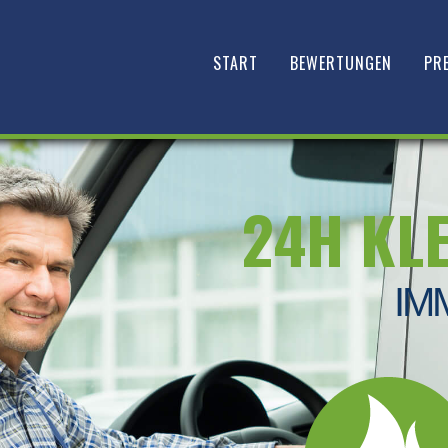
START
BEWERTUNGEN
PRE
24H KL
IM