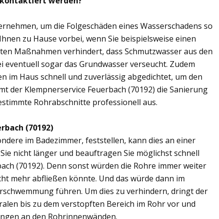
 kontaktiert werden?
übernehmen, um die Folgeschäden eines Wasserschadens so
 Ihnen zu Hause vorbei, wenn Sie beispielsweise einen
elten Maßnahmen verhindert, dass Schmutzwasser aus den
ei eventuell sogar das Grundwasser verseucht. Zudem
en im Haus schnell und zuverlässig abgedichtet, um den
mt der Klempnerservice Feuerbach (70192) die Sanierung
estimmte Rohrabschnitte professionell aus.
rbach (70192)
ere im Badezimmer, feststellen, kann dies an einer
ie nicht länger und beauftragen Sie möglichst schnell
bach (70192). Denn sonst würden die Rohre immer weiter
cht mehr abfließen könnte. Und das würde dann im
erschwemmung führen. Um dies zu verhindern, dringt der
ralen bis zu dem verstopften Bereich im Rohr vor und
ungen an den Rohrinnenwänden.