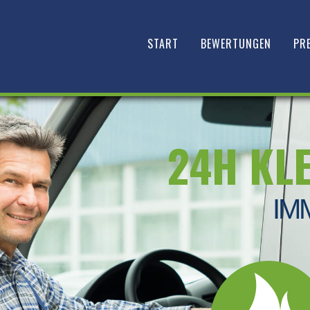
START
BEWERTUNGEN
PRE
24H KL
IM