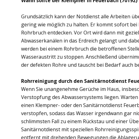
Wann sollte der Klempner in Feuerbach (70192)
Grundsätzlich kann der Notdienst alle Arbeiten 
gering wie möglich zu halten. Er kommt sofort bei
Rohrbruch entdecken. Vor Ort wird dann mit gezi
Abwasserkanälen in das Erdreich gelangt und dab
werden bei einem Rohrbruch die betroffenen Stell
Wasseraustritt zu stoppen. Anschließend übernim
der defekten Rohre und tauscht bei Bedarf auch b
Rohrreinigung durch den Sanitärnotdienst Feue
Wenn Sie unangenehme Gerüche im Haus, insbesond
Verstopfung des Abwassersystems liegen. Warten S
einen Klempner- oder den Sanitärnotdienst Feuer
verstopfen, sodass das Wasser irgendwann gar ni
schlimmsten Fall zu einem Rückstau und einer Üb
Sanitärnotdienst mit speziellen Rohrreinigungsspi
entfernt mit drehenden Bewegungen die Ablager