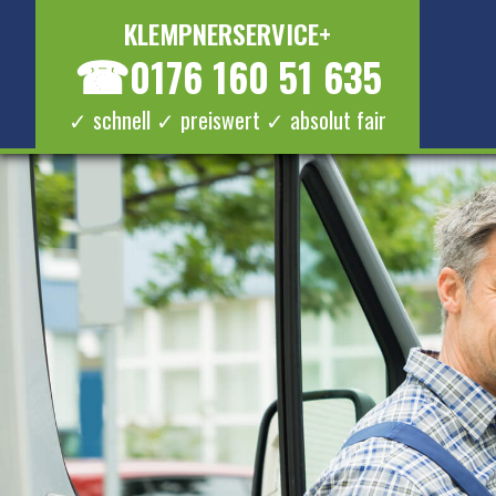
KLEMPNERSERVICE+
☎
0176 160 51 635
✓ schnell ✓ preiswert ✓ absolut fair