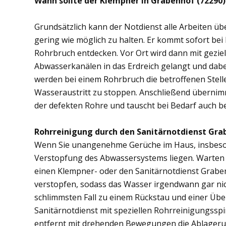
Wann sollte der Klempner in Grabenhof (72290
Grundsätzlich kann der Notdienst alle Arbeiten 
gering wie möglich zu halten. Er kommt sofort bei
Rohrbruch entdecken. Vor Ort wird dann mit gezi
Abwasserkanälen in das Erdreich gelangt und dab
werden bei einem Rohrbruch die betroffenen Stell
Wasseraustritt zu stoppen. Anschließend übernim
der defekten Rohre und tauscht bei Bedarf auch b
Rohrreinigung durch den Sanitärnotdienst Gra
Wenn Sie unangenehme Gerüche im Haus, insbesond
Verstopfung des Abwassersystems liegen. Warten S
einen Klempner- oder den Sanitärnotdienst Grabe
verstopfen, sodass das Wasser irgendwann gar ni
schlimmsten Fall zu einem Rückstau und einer Üb
Sanitärnotdienst mit speziellen Rohrreinigungsspi
entfernt mit drehenden Bewegungen die Ablager