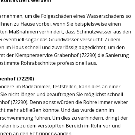
) kontaktiert werden?
übernehmen, um die Folgeschäden eines Wasserschadens so
 Ihnen zu Hause vorbei, wenn Sie beispielsweise einen
elten Maßnahmen verhindert, dass Schmutzwasser aus den
ei eventuell sogar das Grundwasser verseucht. Zudem
en im Haus schnell und zuverlässig abgedichtet, um den
mt der Klempnerservice Grabenhof (72290) die Sanierung
estimmte Rohrabschnitte professionell aus.
benhof (72290)
ere im Badezimmer, feststellen, kann dies an einer
ie nicht länger und beauftragen Sie möglichst schnell
nhof (72290). Denn sonst würden die Rohre immer weiter
cht mehr abfließen könnte. Und das würde dann im
erschwemmung führen. Um dies zu verhindern, dringt der
ralen bis zu dem verstopften Bereich im Rohr vor und
ungen an den Rohrinnenwänden.