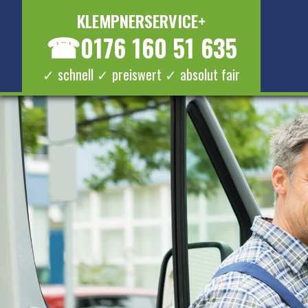
KLEMPNERSERVICE+
☎
0176 160 51 635
✓ schnell ✓ preiswert ✓ absolut fair