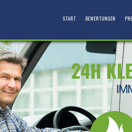
START
BEWERTUNGEN
PRE
24H KL
IM