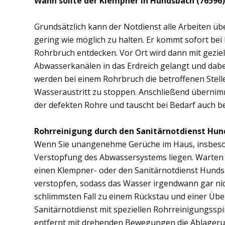
Wann sollte der Klempner in Hundsbach (76596
Grundsätzlich kann der Notdienst alle Arbeiten 
gering wie möglich zu halten. Er kommt sofort bei
Rohrbruch entdecken. Vor Ort wird dann mit gezi
Abwasserkanälen in das Erdreich gelangt und dab
werden bei einem Rohrbruch die betroffenen Stell
Wasseraustritt zu stoppen. Anschließend übernim
der defekten Rohre und tauscht bei Bedarf auch b
Rohrreinigung durch den Sanitärnotdienst Hun
Wenn Sie unangenehme Gerüche im Haus, insbesond
Verstopfung des Abwassersystems liegen. Warten S
einen Klempner- oder den Sanitärnotdienst Hunds
verstopfen, sodass das Wasser irgendwann gar ni
schlimmsten Fall zu einem Rückstau und einer Üb
Sanitärnotdienst mit speziellen Rohrreinigungsspi
entfernt mit drehenden Bewegungen die Ablager