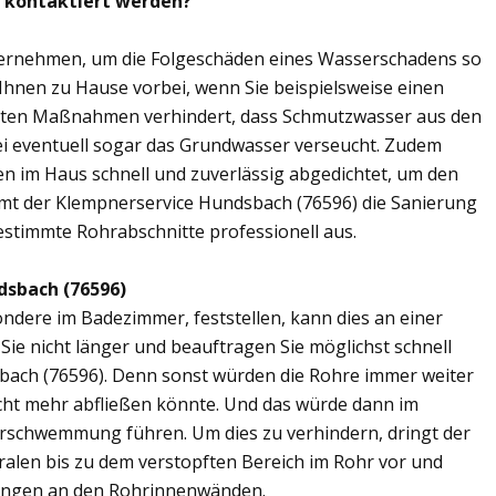
) kontaktiert werden?
übernehmen, um die Folgeschäden eines Wasserschadens so
 Ihnen zu Hause vorbei, wenn Sie beispielsweise einen
elten Maßnahmen verhindert, dass Schmutzwasser aus den
ei eventuell sogar das Grundwasser verseucht. Zudem
en im Haus schnell und zuverlässig abgedichtet, um den
mt der Klempnerservice Hundsbach (76596) die Sanierung
estimmte Rohrabschnitte professionell aus.
dsbach (76596)
ere im Badezimmer, feststellen, kann dies an einer
ie nicht länger und beauftragen Sie möglichst schnell
bach (76596). Denn sonst würden die Rohre immer weiter
cht mehr abfließen könnte. Und das würde dann im
erschwemmung führen. Um dies zu verhindern, dringt der
ralen bis zu dem verstopften Bereich im Rohr vor und
ungen an den Rohrinnenwänden.