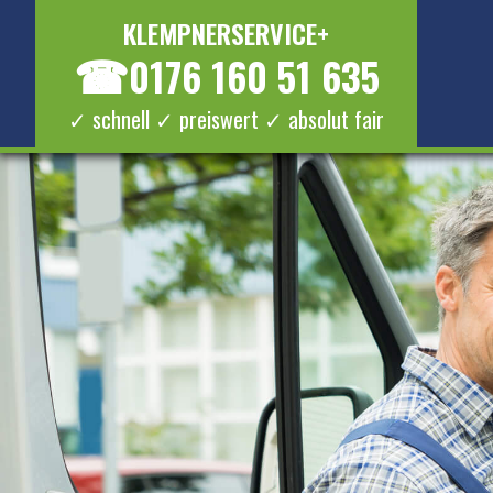
KLEMPNERSERVICE+
☎
0176 160 51 635
✓ schnell ✓ preiswert ✓ absolut fair