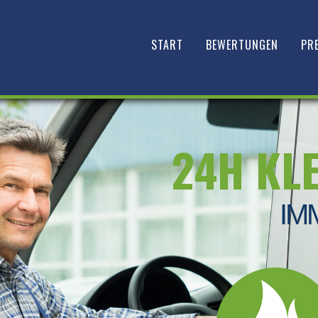
START
BEWERTUNGEN
PRE
24H KL
IM