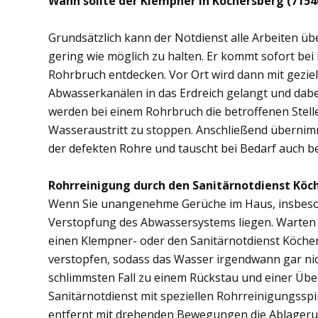
Wann sollte der Klempner in Köchersberg (715
Grundsätzlich kann der Notdienst alle Arbeiten 
gering wie möglich zu halten. Er kommt sofort bei
Rohrbruch entdecken. Vor Ort wird dann mit gezi
Abwasserkanälen in das Erdreich gelangt und dab
werden bei einem Rohrbruch die betroffenen Stell
Wasseraustritt zu stoppen. Anschließend übernim
der defekten Rohre und tauscht bei Bedarf auch b
Rohrreinigung durch den Sanitärnotdienst Köc
Wenn Sie unangenehme Gerüche im Haus, insbesond
Verstopfung des Abwassersystems liegen. Warten S
einen Klempner- oder den Sanitärnotdienst Köche
verstopfen, sodass das Wasser irgendwann gar ni
schlimmsten Fall zu einem Rückstau und einer Üb
Sanitärnotdienst mit speziellen Rohrreinigungsspi
entfernt mit drehenden Bewegungen die Ablager