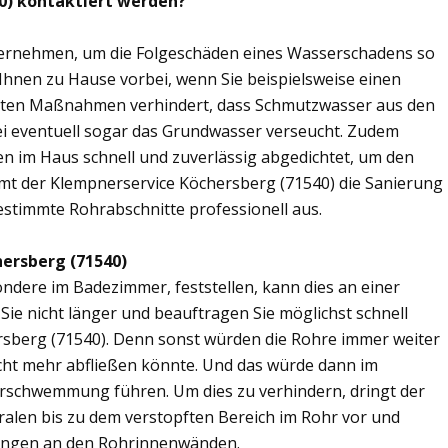
40) kontaktiert werden?
übernehmen, um die Folgeschäden eines Wasserschadens so
 Ihnen zu Hause vorbei, wenn Sie beispielsweise einen
elten Maßnahmen verhindert, dass Schmutzwasser aus den
ei eventuell sogar das Grundwasser verseucht. Zudem
en im Haus schnell und zuverlässig abgedichtet, um den
mt der Klempnerservice Köchersberg (71540) die Sanierung
estimmte Rohrabschnitte professionell aus.
hersberg (71540)
ere im Badezimmer, feststellen, kann dies an einer
ie nicht länger und beauftragen Sie möglichst schnell
rsberg (71540). Denn sonst würden die Rohre immer weiter
cht mehr abfließen könnte. Und das würde dann im
erschwemmung führen. Um dies zu verhindern, dringt der
ralen bis zu dem verstopften Bereich im Rohr vor und
ungen an den Rohrinnenwänden.