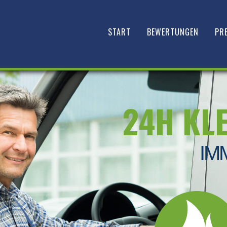
START
BEWERTUNGEN
PRE
24H KL
IM