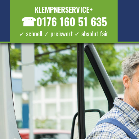
KLEMPNERSERVICE+
☎
0176 160 51 635
✓ schnell ✓ preiswert ✓ absolut fair