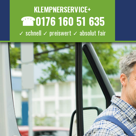
KLEMPNERSERVICE+
☎
0176 160 51 635
✓ schnell ✓ preiswert ✓ absolut fair