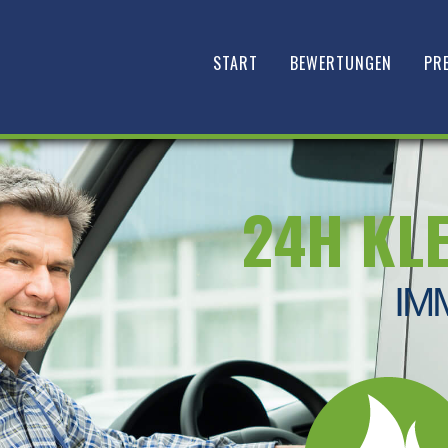
START
BEWERTUNGEN
PRE
24H KL
IM