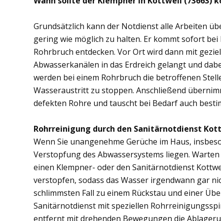
Wann sollte der Klempner in Kottweil (73663) 
Grundsätzlich kann der Notdienst alle Arbeiten 
gering wie möglich zu halten. Er kommt sofort bei
Rohrbruch entdecken. Vor Ort wird dann mit gezi
Abwasserkanälen in das Erdreich gelangt und dab
werden bei einem Rohrbruch die betroffenen Stell
Wasseraustritt zu stoppen. Anschließend übernimm
defekten Rohre und tauscht bei Bedarf auch besti
Rohrreinigung durch den Sanitärnotdienst Kott
Wenn Sie unangenehme Gerüche im Haus, insbesond
Verstopfung des Abwassersystems liegen. Warten S
einen Klempner- oder den Sanitärnotdienst Kottwe
verstopfen, sodass das Wasser irgendwann gar ni
schlimmsten Fall zu einem Rückstau und einer Üb
Sanitärnotdienst mit speziellen Rohrreinigungsspi
entfernt mit drehenden Bewegungen die Ablager