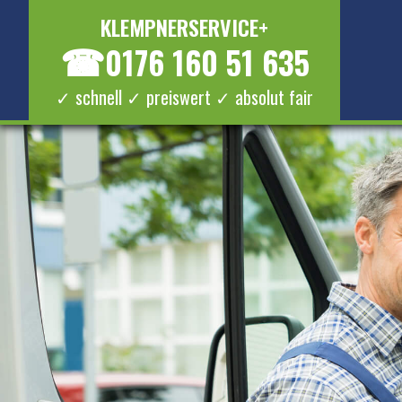
KLEMPNERSERVICE+
☎
0176 160 51 635
✓ schnell ✓ preiswert ✓ absolut fair