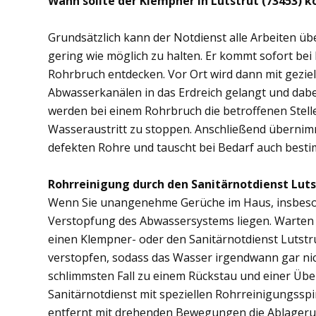
Wann sollte der Klempner in Lutstrut (73453) 
Grundsätzlich kann der Notdienst alle Arbeiten 
gering wie möglich zu halten. Er kommt sofort bei
Rohrbruch entdecken. Vor Ort wird dann mit gezi
Abwasserkanälen in das Erdreich gelangt und dab
werden bei einem Rohrbruch die betroffenen Stell
Wasseraustritt zu stoppen. Anschließend übernimm
defekten Rohre und tauscht bei Bedarf auch besti
Rohrreinigung durch den Sanitärnotdienst Luts
Wenn Sie unangenehme Gerüche im Haus, insbesond
Verstopfung des Abwassersystems liegen. Warten S
einen Klempner- oder den Sanitärnotdienst Lutstr
verstopfen, sodass das Wasser irgendwann gar ni
schlimmsten Fall zu einem Rückstau und einer Üb
Sanitärnotdienst mit speziellen Rohrreinigungsspi
entfernt mit drehenden Bewegungen die Ablager