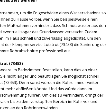
kontaktiert werden?
übernehmen, um die Folgeschäden eines Wasserschadens so
 Ihnen zu Hause vorbei, wenn Sie beispielsweise einen
elten Maßnahmen verhindert, dass Schmutzwasser aus den
ei eventuell sogar das Grundwasser verseucht. Zudem
en im Haus schnell und zuverlässig abgedichtet, um den
t der Klempnerservice Lutstrut (73453) die Sanierung der
mmte Rohrabschnitte professionell aus.
trut (73453)
ere im Badezimmer, feststellen, kann dies an einer
ie nicht länger und beauftragen Sie möglichst schnell
ut (73453). Denn sonst würden die Rohre immer weiter
cht mehr abfließen könnte. Und das würde dann im
erschwemmung führen. Um dies zu verhindern, dringt der
ralen bis zu dem verstopften Bereich im Rohr vor und
ungen an den Rohrinnenwänden.