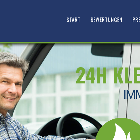
START
BEWERTUNGEN
PRE
24H KL
IM