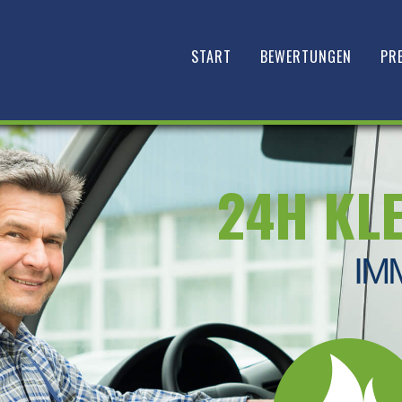
START
BEWERTUNGEN
PRE
24H KL
IM