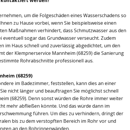
 kontaktiert werden?
übernehmen, um die Folgeschäden eines Wasserschadens so
 Ihnen zu Hause vorbei, wenn Sie beispielsweise einen
elten Maßnahmen verhindert, dass Schmutzwasser aus den
ei eventuell sogar das Grundwasser verseucht. Zudem
en im Haus schnell und zuverlässig abgedichtet, um den
mt der Klempnerservice Mannheim (68259) die Sanierung
estimmte Rohrabschnitte professionell aus.
nheim (68259)
ere im Badezimmer, feststellen, kann dies an einer
ie nicht länger und beauftragen Sie möglichst schnell
eim (68259). Denn sonst würden die Rohre immer weiter
cht mehr abfließen könnte. Und das würde dann im
erschwemmung führen. Um dies zu verhindern, dringt der
ralen bis zu dem verstopften Bereich im Rohr vor und
ungen an den Rohrinnenwänden.