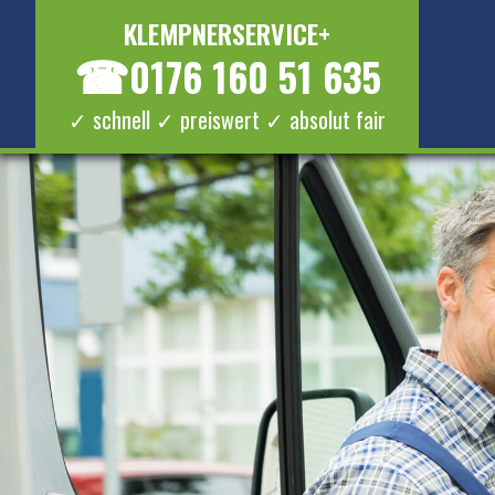
KLEMPNERSERVICE+
☎
0176 160 51 635
✓ schnell ✓ preiswert ✓ absolut fair