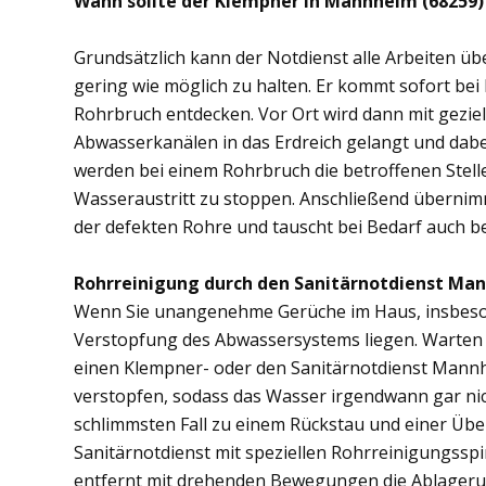
Wann sollte der Klempner in Mannheim (68259)
Grundsätzlich kann der Notdienst alle Arbeiten 
gering wie möglich zu halten. Er kommt sofort bei
Rohrbruch entdecken. Vor Ort wird dann mit gezi
Abwasserkanälen in das Erdreich gelangt und dab
werden bei einem Rohrbruch die betroffenen Stell
Wasseraustritt zu stoppen. Anschließend übernim
der defekten Rohre und tauscht bei Bedarf auch b
Rohrreinigung durch den Sanitärnotdienst Man
Wenn Sie unangenehme Gerüche im Haus, insbesond
Verstopfung des Abwassersystems liegen. Warten S
einen Klempner- oder den Sanitärnotdienst Mannh
verstopfen, sodass das Wasser irgendwann gar ni
schlimmsten Fall zu einem Rückstau und einer Üb
Sanitärnotdienst mit speziellen Rohrreinigungsspi
entfernt mit drehenden Bewegungen die Ablager