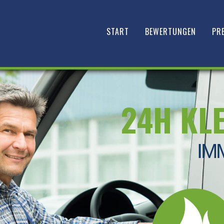
START
BEWERTUNGEN
PRE
24H KL
IM