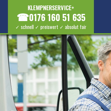
KLEMPNERSERVICE+
☎
0176 160 51 635
✓ schnell ✓ preiswert ✓ absolut fair