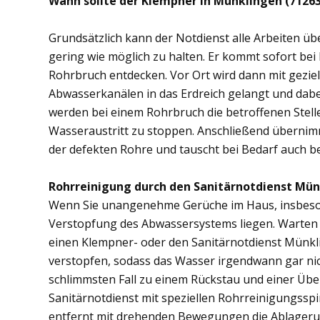
Wann sollte der Klempner in Münklingen (7126
Grundsätzlich kann der Notdienst alle Arbeiten 
gering wie möglich zu halten. Er kommt sofort bei
Rohrbruch entdecken. Vor Ort wird dann mit gezi
Abwasserkanälen in das Erdreich gelangt und dab
werden bei einem Rohrbruch die betroffenen Stell
Wasseraustritt zu stoppen. Anschließend übernim
der defekten Rohre und tauscht bei Bedarf auch b
Rohrreinigung durch den Sanitärnotdienst Mün
Wenn Sie unangenehme Gerüche im Haus, insbesond
Verstopfung des Abwassersystems liegen. Warten S
einen Klempner- oder den Sanitärnotdienst Münkl
verstopfen, sodass das Wasser irgendwann gar ni
schlimmsten Fall zu einem Rückstau und einer Üb
Sanitärnotdienst mit speziellen Rohrreinigungsspi
entfernt mit drehenden Bewegungen die Ablager