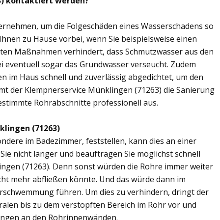
3) kontaktiert werden?
übernehmen, um die Folgeschäden eines Wasserschadens so
 Ihnen zu Hause vorbei, wenn Sie beispielsweise einen
elten Maßnahmen verhindert, dass Schmutzwasser aus den
ei eventuell sogar das Grundwasser verseucht. Zudem
en im Haus schnell und zuverlässig abgedichtet, um den
mt der Klempnerservice Münklingen (71263) die Sanierung
estimmte Rohrabschnitte professionell aus.
klingen (71263)
ere im Badezimmer, feststellen, kann dies an einer
ie nicht länger und beauftragen Sie möglichst schnell
ingen (71263). Denn sonst würden die Rohre immer weiter
cht mehr abfließen könnte. Und das würde dann im
erschwemmung führen. Um dies zu verhindern, dringt der
ralen bis zu dem verstopften Bereich im Rohr vor und
ungen an den Rohrinnenwänden.