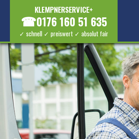
KLEMPNERSERVICE+
☎
0176 160 51 635
✓ schnell ✓ preiswert ✓ absolut fair