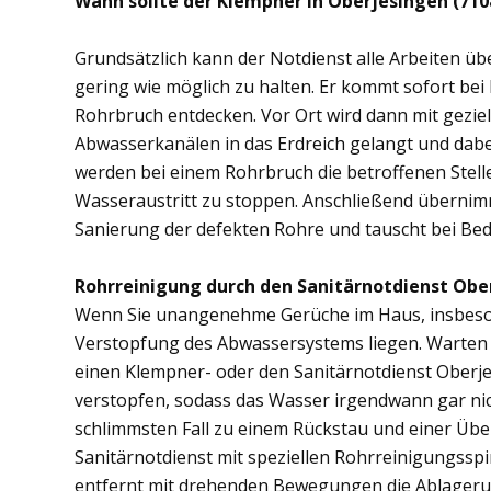
Wann sollte der Klempner in Oberjesingen (71
Grundsätzlich kann der Notdienst alle Arbeiten 
gering wie möglich zu halten. Er kommt sofort bei
Rohrbruch entdecken. Vor Ort wird dann mit gezi
Abwasserkanälen in das Erdreich gelangt und dab
werden bei einem Rohrbruch die betroffenen Stell
Wasseraustritt zu stoppen. Anschließend übernim
Sanierung der defekten Rohre und tauscht bei Bed
Rohrreinigung durch den Sanitärnotdienst Obe
Wenn Sie unangenehme Gerüche im Haus, insbesond
Verstopfung des Abwassersystems liegen. Warten S
einen Klempner- oder den Sanitärnotdienst Oberj
verstopfen, sodass das Wasser irgendwann gar ni
schlimmsten Fall zu einem Rückstau und einer Üb
Sanitärnotdienst mit speziellen Rohrreinigungsspi
entfernt mit drehenden Bewegungen die Ablager