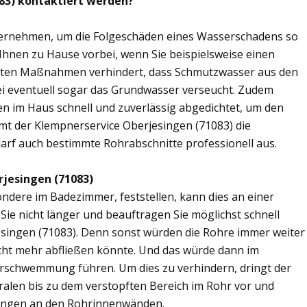
083) kontaktiert werden?
übernehmen, um die Folgeschäden eines Wasserschadens so
 Ihnen zu Hause vorbei, wenn Sie beispielsweise einen
elten Maßnahmen verhindert, dass Schmutzwasser aus den
ei eventuell sogar das Grundwasser verseucht. Zudem
en im Haus schnell und zuverlässig abgedichtet, um den
mt der Klempnerservice Oberjesingen (71083) die
arf auch bestimmte Rohrabschnitte professionell aus.
rjesingen (71083)
ere im Badezimmer, feststellen, kann dies an einer
ie nicht länger und beauftragen Sie möglichst schnell
esingen (71083). Denn sonst würden die Rohre immer weiter
cht mehr abfließen könnte. Und das würde dann im
erschwemmung führen. Um dies zu verhindern, dringt der
ralen bis zu dem verstopften Bereich im Rohr vor und
ungen an den Rohrinnenwänden.