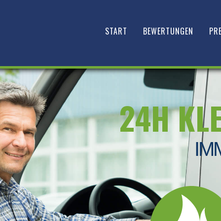
START
BEWERTUNGEN
PRE
24H KL
IM