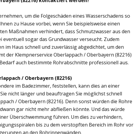
erbayern (82216) kontaktiert werden?
übernehmen, um die Folgeschäden eines Wasserschadens so
 Ihnen zu Hause vorbei, wenn Sie beispielsweise einen
elten Maßnahmen verhindert, dass Schmutzwasser aus den
ei eventuell sogar das Grundwasser verseucht. Zudem
en im Haus schnell und zuverlässig abgedichtet, um den
mt der Klempnerservice Oberlappach / Oberbayern (82216)
 Bedarf auch bestimmte Rohrabschnitte professionell aus.
rlappach / Oberbayern (82216)
ere im Badezimmer, feststellen, kann dies an einer
ie nicht länger und beauftragen Sie möglichst schnell
appach / Oberbayern (82216). Denn sonst würden die Rohre
ndwann gar nicht mehr abfließen könnte. Und das würde
einer Überschwemmung führen. Um dies zu verhindern,
inigungsspiralen bis zu dem verstopften Bereich im Rohr vor
agerungen an den Rohrinnenwänden.