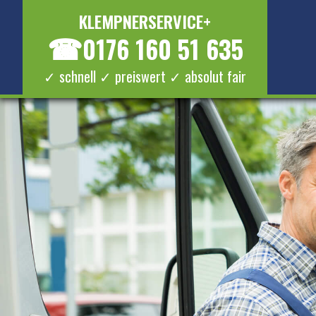
KLEMPNERSERVICE+
☎
0176 160 51 635
✓ schnell ✓ preiswert ✓ absolut fair