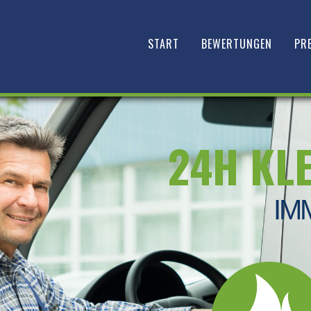
START
BEWERTUNGEN
PRE
24H KL
IM