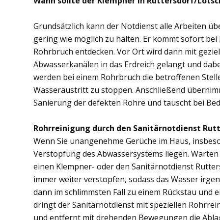
Wann sollte der Klempner in Ruttersdorf/Lotsc
Grundsätzlich kann der Notdienst alle Arbeiten 
gering wie möglich zu halten. Er kommt sofort bei
Rohrbruch entdecken. Vor Ort wird dann mit gezi
Abwasserkanälen in das Erdreich gelangt und dab
werden bei einem Rohrbruch die betroffenen Stell
Wasseraustritt zu stoppen. Anschließend übernimm
Sanierung der defekten Rohre und tauscht bei Bed
Rohrreinigung durch den Sanitärnotdienst Rutt
Wenn Sie unangenehme Gerüche im Haus, insbesond
Verstopfung des Abwassersystems liegen. Warten S
einen Klempner- oder den Sanitärnotdienst Rutter
immer weiter verstopfen, sodass das Wasser irge
dann im schlimmsten Fall zu einem Rückstau und 
dringt der Sanitärnotdienst mit speziellen Rohrre
und entfernt mit drehenden Bewegungen die Abl