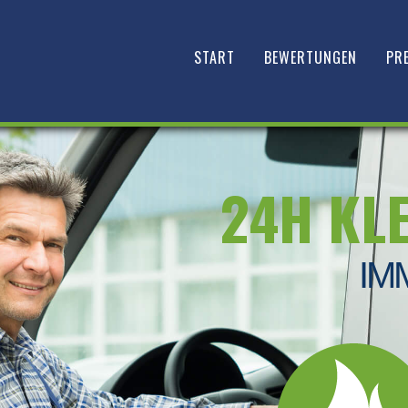
START
BEWERTUNGEN
PRE
24H KL
IM