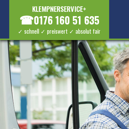
KLEMPNERSERVICE+
☎
0176 160 51 635
✓ schnell ✓ preiswert ✓ absolut fair