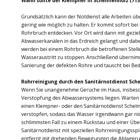
Wann sollte der Klempner in Schelmenholz (71
Grundsätzlich kann der Notdienst alle Arbeiten 
gering wie möglich zu halten. Er kommt sofort bei
Rohrbruch entdecken. Vor Ort wird dann mit gezi
Abwasserkanälen in das Erdreich gelangt und dab
werden bei einem Rohrbruch die betroffenen Stell
Wasseraustritt zu stoppen. Anschließend übernim
Sanierung der defekten Rohre und tauscht bei Bed
Rohrreinigung durch den Sanitärnotdienst Sch
Wenn Sie unangenehme Gerüche im Haus, insbesond
Verstopfung des Abwassersystems liegen. Warten S
einen Klempner- oder den Sanitärnotdienst Schel
verstopfen, sodass das Wasser irgendwann gar ni
schlimmsten Fall zu einem Rückstau und einer Üb
Sanitärnotdienst mit speziellen Rohrreinigungsspi
entfernt mit drehenden Bewegungen die Ablager