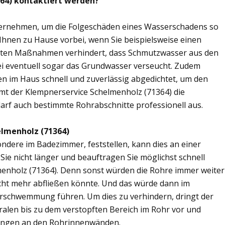
364) kontaktiert werden?
übernehmen, um die Folgeschäden eines Wasserschadens so
 Ihnen zu Hause vorbei, wenn Sie beispielsweise einen
elten Maßnahmen verhindert, dass Schmutzwasser aus den
ei eventuell sogar das Grundwasser verseucht. Zudem
en im Haus schnell und zuverlässig abgedichtet, um den
mt der Klempnerservice Schelmenholz (71364) die
arf auch bestimmte Rohrabschnitte professionell aus.
elmenholz (71364)
ere im Badezimmer, feststellen, kann dies an einer
ie nicht länger und beauftragen Sie möglichst schnell
menholz (71364). Denn sonst würden die Rohre immer weiter
cht mehr abfließen könnte. Und das würde dann im
erschwemmung führen. Um dies zu verhindern, dringt der
ralen bis zu dem verstopften Bereich im Rohr vor und
ungen an den Rohrinnenwänden.