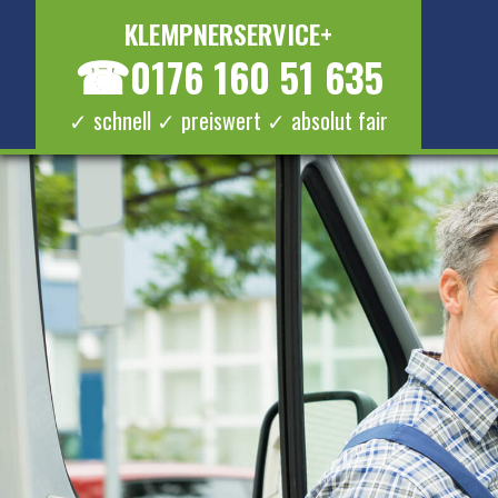
KLEMPNERSERVICE+
☎
0176 160 51 635
✓ schnell ✓ preiswert ✓ absolut fair