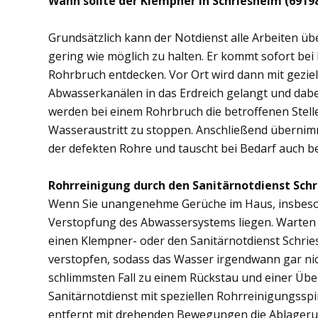
Wann sollte der Klempner in Schriesheim (6919
Grundsätzlich kann der Notdienst alle Arbeiten 
gering wie möglich zu halten. Er kommt sofort bei
Rohrbruch entdecken. Vor Ort wird dann mit gezi
Abwasserkanälen in das Erdreich gelangt und dab
werden bei einem Rohrbruch die betroffenen Stell
Wasseraustritt zu stoppen. Anschließend übernim
der defekten Rohre und tauscht bei Bedarf auch b
Rohrreinigung durch den Sanitärnotdienst Schr
Wenn Sie unangenehme Gerüche im Haus, insbesond
Verstopfung des Abwassersystems liegen. Warten S
einen Klempner- oder den Sanitärnotdienst Schrie
verstopfen, sodass das Wasser irgendwann gar ni
schlimmsten Fall zu einem Rückstau und einer Üb
Sanitärnotdienst mit speziellen Rohrreinigungsspi
entfernt mit drehenden Bewegungen die Ablager