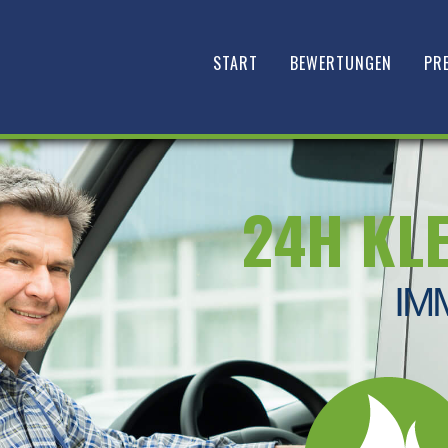
START
BEWERTUNGEN
PRE
24H KL
IM