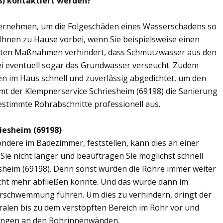
8) kontaktiert werden?
übernehmen, um die Folgeschäden eines Wasserschadens so
 Ihnen zu Hause vorbei, wenn Sie beispielsweise einen
elten Maßnahmen verhindert, dass Schmutzwasser aus den
ei eventuell sogar das Grundwasser verseucht. Zudem
en im Haus schnell und zuverlässig abgedichtet, um den
mt der Klempnerservice Schriesheim (69198) die Sanierung
estimmte Rohrabschnitte professionell aus.
iesheim (69198)
ere im Badezimmer, feststellen, kann dies an einer
ie nicht länger und beauftragen Sie möglichst schnell
sheim (69198). Denn sonst würden die Rohre immer weiter
cht mehr abfließen könnte. Und das würde dann im
erschwemmung führen. Um dies zu verhindern, dringt der
ralen bis zu dem verstopften Bereich im Rohr vor und
ungen an den Rohrinnenwänden.