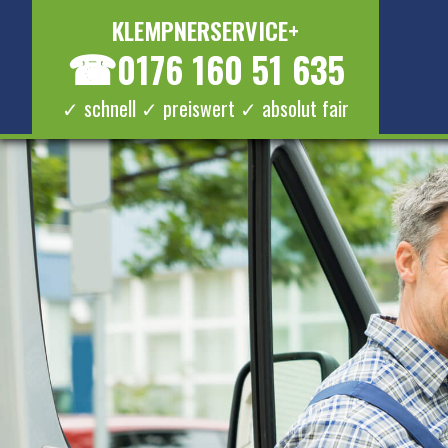
KLEMPNERSERVICE+
☎
0176 160 51 635
✓ schnell ✓ preiswert ✓ absolut fair