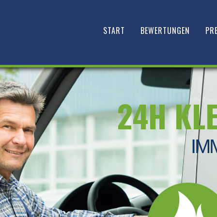
START
BEWERTUNGEN
PRE
24H KL
IM