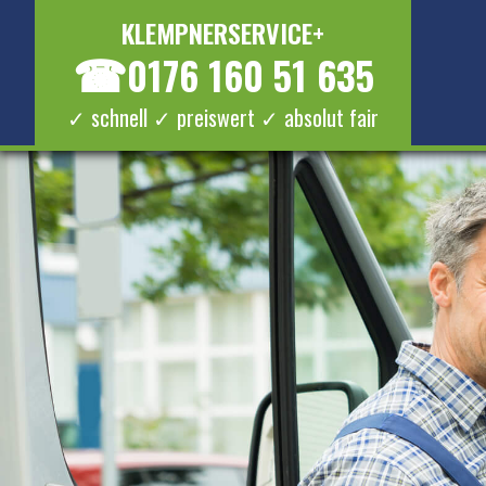
KLEMPNERSERVICE+
☎
0176 160 51 635
✓ schnell ✓ preiswert ✓ absolut fair