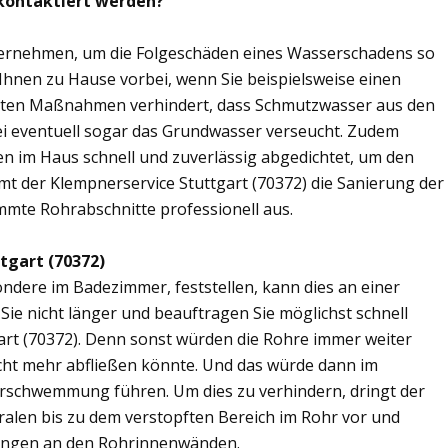
 kontaktiert werden?
übernehmen, um die Folgeschäden eines Wasserschadens so
 Ihnen zu Hause vorbei, wenn Sie beispielsweise einen
elten Maßnahmen verhindert, dass Schmutzwasser aus den
ei eventuell sogar das Grundwasser verseucht. Zudem
en im Haus schnell und zuverlässig abgedichtet, um den
t der Klempnerservice Stuttgart (70372) die Sanierung der
mmte Rohrabschnitte professionell aus.
tgart (70372)
ere im Badezimmer, feststellen, kann dies an einer
ie nicht länger und beauftragen Sie möglichst schnell
art (70372). Denn sonst würden die Rohre immer weiter
cht mehr abfließen könnte. Und das würde dann im
erschwemmung führen. Um dies zu verhindern, dringt der
ralen bis zu dem verstopften Bereich im Rohr vor und
ungen an den Rohrinnenwänden.