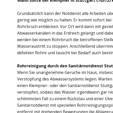
Wann sollte der Klempner in Stuttgart (70372)
Grundsätzlich kann der Notdienst alle Arbeiten 
gering wie möglich zu halten. Er kommt sofort bei
Rohrbruch entdecken. Vor Ort wird dann mit gezi
Abwasserkanälen in das Erdreich gelangt und dab
werden bei einem Rohrbruch die betroffenen Stell
Wasseraustritt zu stoppen. Anschließend übernimm
defekten Rohre und tauscht bei Bedarf auch besti
Rohrreinigung durch den Sanitärnotdienst Stut
Wenn Sie unangenehme Gerüche im Haus, insbesond
Verstopfung des Abwassersystems liegen. Warten S
einen Klempner- oder den Sanitärnotdienst Stuttg
verstopfen, sodass das Wasser irgendwann gar ni
schlimmsten Fall zu einem Rückstau und einer Üb
Sanitärnotdienst mit speziellen Rohrreinigungsspi
entfernt mit drehenden Bewegungen die Ablager