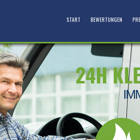
START
BEWERTUNGEN
PRE
24H KL
IM