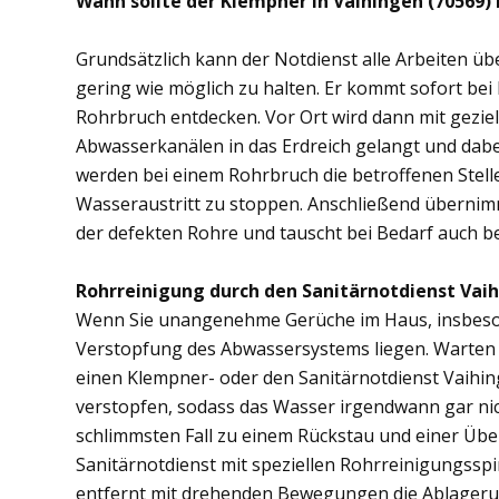
Wann sollte der Klempner in Vaihingen (70569)
Grundsätzlich kann der Notdienst alle Arbeiten 
gering wie möglich zu halten. Er kommt sofort bei
Rohrbruch entdecken. Vor Ort wird dann mit gezi
Abwasserkanälen in das Erdreich gelangt und dab
werden bei einem Rohrbruch die betroffenen Stell
Wasseraustritt zu stoppen. Anschließend übernim
der defekten Rohre und tauscht bei Bedarf auch b
Rohrreinigung durch den Sanitärnotdienst Vaih
Wenn Sie unangenehme Gerüche im Haus, insbesond
Verstopfung des Abwassersystems liegen. Warten S
einen Klempner- oder den Sanitärnotdienst Vaihin
verstopfen, sodass das Wasser irgendwann gar ni
schlimmsten Fall zu einem Rückstau und einer Üb
Sanitärnotdienst mit speziellen Rohrreinigungsspi
entfernt mit drehenden Bewegungen die Ablager