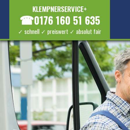
KLEMPNERSERVICE+
☎
0176 160 51 635
✓ schnell ✓ preiswert ✓ absolut fair