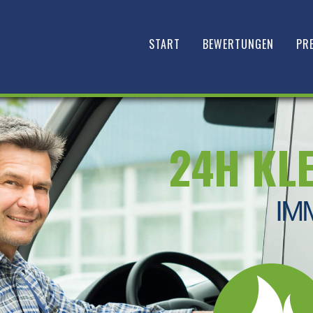
START
BEWERTUNGEN
PRE
24H KL
IM