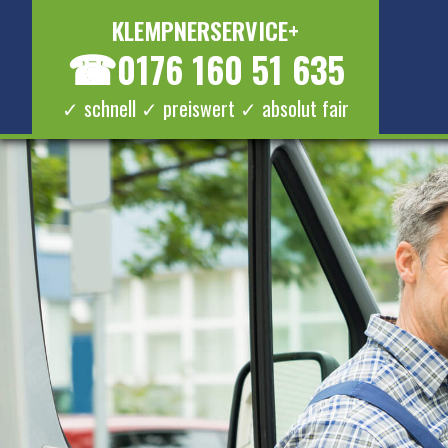
KLEMPNERSERVICE+
☎
0176 160 51 635
✓ schnell ✓ preiswert ✓ absolut fair